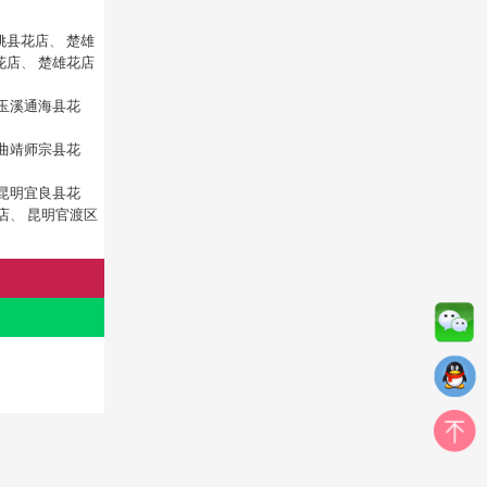
姚县花店
、
楚雄
花店
、
楚雄花店
玉溪通海县花
曲靖师宗县花
昆明宜良县花
店
、
昆明官渡区