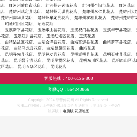
店
、
红河州蒙自市花店
、
红河州开远市花店
、
红河州个旧市花店
、
红河花店
店
、
楚雄州武定县花店
、
楚雄州元谋县花店
、
楚雄州永仁县花店
、
楚雄州大
、
楚雄州南华县花店
、
楚雄州牟定县花店
、
楚雄州双柏县花店
、
楚雄州楚雄市
、
昭通昭阳区花店
、
昭通花店
、
玉溪新平县花店
、
玉溪峨山县花店
、
玉溪易门县花店
、
玉溪华宁县花店
、
县花店
、
玉溪江川县花店
、
玉溪红塔区花店
、
玉溪花店
、
曲靖沾益区花店
、
曲靖会泽县花店
、
曲靖富源县花店
、
曲靖罗平县花店
、
县花店
、
曲靖马龙县花店
、
曲靖麒麟区花店
、
曲靖花店
、
昆明寻甸县花店
、
昆明禄劝县花店
、
昆明嵩明县花店
、
昆明石林县花店
、
县花店
、
昆明晋宁县花店
、
昆明呈贡区花店
、
昆明东川区花店
、
昆明西山区花
龙区花店
、
昆明五华区花店
、
昆明花店
客服热线：
400-6125-808
客服QQ：
554243866
Copyright 2024 菲菲鲜花网 All Rights Reserved.
客服工作时间：上午9点-晚上9点半 配送时间：早上9点-下午6点
触屏版
|
电脑版
|
花店地图