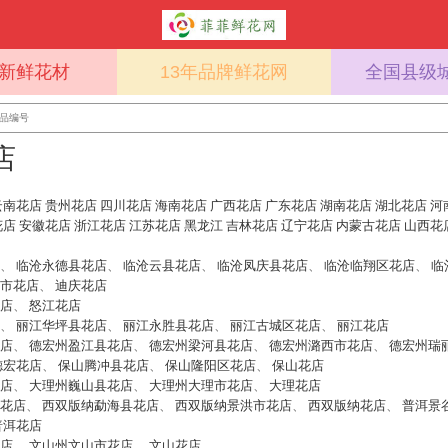
%新鲜花材
13年品牌鲜花网
全国县级
店
云南花店
贵州花店
四川花店
海南花店
广西花店
广东花店
湖南花店
湖北花店
河
花店
安徽花店
浙江花店
江苏花店
黑龙江
吉林花店
辽宁花店
内蒙古花店
山西花
、
临沧永德县花店
、
临沧云县花店
、
临沧凤庆县花店
、
临沧临翔区花店
、
临
市花店
、
迪庆花店
店
、
怒江花店
、
丽江华坪县花店
、
丽江永胜县花店
、
丽江古城区花店
、
丽江花店
店
、
德宏州盈江县花店
、
德宏州梁河县花店
、
德宏州潞西市花店
、
德宏州瑞
德宏花店
、
保山腾冲县花店
、
保山隆阳区花店
、
保山花店
店
、
大理州巍山县花店
、
大理州大理市花店
、
大理花店
花店
、
西双版纳勐海县花店
、
西双版纳景洪市花店
、
西双版纳花店
、
普洱景
普洱花店
店
、
文山州文山市花店
、
文山花店