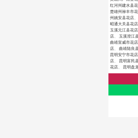
红河州建水县花
楚雄州禄丰市花
州姚安县花店
昭通大关县花店
玉溪元江县花店
店
、
玉溪澄江
曲靖宣威市花店
店
、
曲靖陆良
昆明安宁市花店
店
、
昆明富民
花店
、
昆明盘