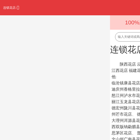
连锁花店-
100
连锁花
陕西花店
江西花店
福建
他
:
临沧镇康县花店
迪庆州香格里拉
怒江州泸水市花
丽江玉龙县花店
德宏州陇川县花
州芒市花店
、
大理州洱源县花
西双版纳勐腊县
思茅区花店
、
文山州广南县花