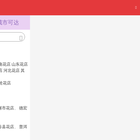
城市可达
南花店
山东花店
店
河北花店
其
沧花店
丽市花店
、
德宏
谷县花店
、
普洱