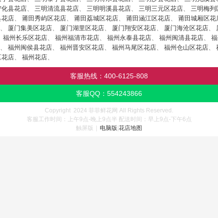
宁化县花店
、
三明清流县花店
、
三明明溪县花店
、
三明三元区花店
、
三明梅列
县花店
、
莆田秀屿区花店
、
莆田荔城区花店
、
莆田涵江区花店
、
莆田城厢区花
、
厦门集美区花店
、
厦门湖里区花店
、
厦门翔安区花店
、
厦门海沧区花店
、
、
福州长乐区花店
、
福州福清市花店
、
福州永泰县花店
、
福州闽清县花店
、
福
、
福州闽侯县花店
、
福州晋安区花店
、
福州马尾区花店
、
福州仓山区花店
、
区花店
、
福州花店
、
客服热线：
400-6125-808
客服QQ：
554243866
Copyright 2024 菲菲鲜花网 All Rights Reserved.
客服工作时间：上午9点-晚上9点半 配送时间：早上9点-下午6点
触屏版
|
电脑版
|
花店地图