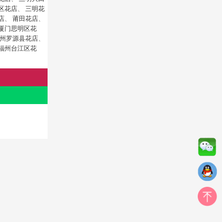
区花店
、
三明花
店
、
莆田花店
、
厦门思明区花
州罗源县花店
、
福州台江区花