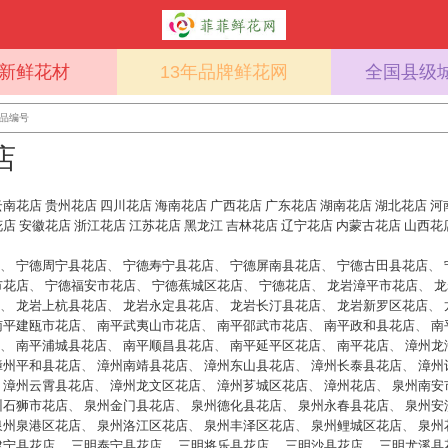
%新鲜花材
13年品牌鲜花网
全国县级
店
云南花店
贵州花店
四川花店
海南花店
广西花店
广东花店
湖南花店
湖北花店
河
花店
安徽花店
浙江花店
江苏花店
黑龙江
吉林花店
辽宁花店
内蒙古花店
山西花
、
宁德周宁县花店
、
宁德寿宁县花店
、
宁德屏南县花店
、
宁德古田县花店
、
市花店
、
宁德福安市花店
、
宁德蕉城区花店
、
宁德花店
、
龙岩漳平市花店
、
龙
、
龙岩上杭县花店
、
龙岩永定县花店
、
龙岩长汀县花店
、
龙岩新罗区花店
、
南平建瓯市花店
、
南平武夷山市花店
、
南平邵武市花店
、
南平政和县花店
、
南
、
南平浦城县花店
、
南平顺昌县花店
、
南平延平区花店
、
南平花店
、
漳州龙
漳州平和县花店
、
漳州南靖县花店
、
漳州东山县花店
、
漳州长泰县花店
、
漳州
、
漳州云霄县花店
、
漳州龙文区花店
、
漳州芗城区花店
、
漳州花店
、
泉州南安
州石狮市花店
、
泉州金门县花店
、
泉州德化县花店
、
泉州永春县花店
、
泉州安
泉州泉港区花店
、
泉州洛江区花店
、
泉州丰泽区花店
、
泉州鲤城区花店
、
泉州
建宁县花店
、
三明泰宁县花店
、
三明将乐县花店
、
三明沙县花店
、
三明尤溪县