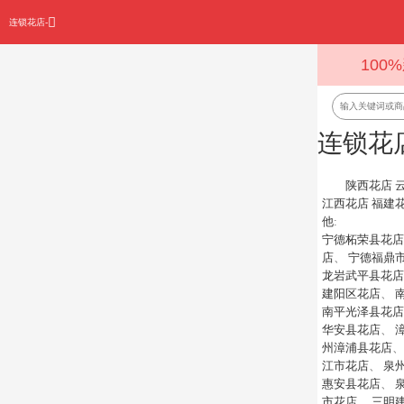
连锁花店-
100
连锁花
陕西花店
江西花店
福建
他
:
宁德柘荣县花店
店
、
宁德福鼎
龙岩武平县花店
建阳区花店
、
南平光泽县花店
华安县花店
、
州漳浦县花店
江市花店
、
泉
惠安县花店
、
市花店
、
三明