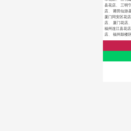
县花店
、
三明
店
、
莆田仙游
厦门同安区花店
店
、
厦门花店
福州连江县花店
店
、
福州鼓楼