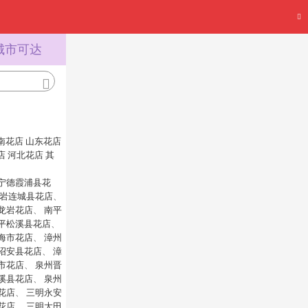
城市可达
南花店
山东花店
店
河北花店
其
宁德霞浦县花
岩连城县花店
、
龙岩花店
、
南平
平松溪县花店
、
海市花店
、
漳州
诏安县花店
、
漳
市花店
、
泉州晋
溪县花店
、
泉州
花店
、
三明永安
花店
、
三明大田