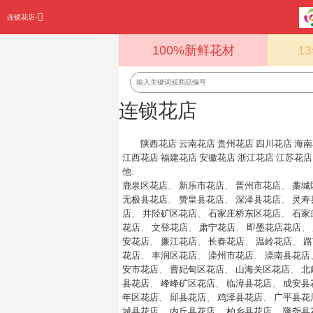
连锁花店-
100%新鲜花材
1
连锁花店
陕西花店
云南花店
贵州花店
四川花店
海南
江西花店
福建花店
安徽花店
浙江花店
江苏花店
他
:
鹿泉区花店
、
新乐市花店
、
晋州市花店
、
藁城
无极县花店
、
赞皇县花店
、
深泽县花店
、
灵寿
店
、
井陉矿区花店
、
石家庄桥东区花店
、
石家
花店
、
文登花店
、
肃宁花店
、
即墨花店花店
、
安花店
、
廉江花店
、
长春花店
、
温岭花店
、
路
花店
、
丰润区花店
、
滦州市花店
、
滦南县花店
安市花店
、
曹妃甸区花店
、
山海关区花店
、
北
县花店
、
峰峰矿区花店
、
临漳县花店
、
成安县
年区花店
、
邱县花店
、
鸡泽县花店
、
广平县花
城县花店
、
内丘县花店
、
柏乡县花店
、
隆尧县