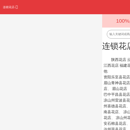
连锁花店-
100
连锁花
陕西花店
江西花店
福建
他
:
资阳乐至县花店
眉山青神县花店
店
、
眉山花店
巴中平昌县花店
凉山州雷波县花
州喜德县花店
南县花店
、
凉
花店
、
凉山州
安石棉县花店
达州渠县花店