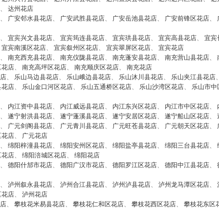
、
达州花店
、
广安邻水县花店
、
广安武胜县花店
、
广安岳池县花店
、
广安前锋区花店
、
、
宜宾兴文县花店
、
宜宾筠连县花店
、
宜宾珙县花店
、
宜宾高县花店
、
宜宾
、
宜宾南溪区花店
、
宜宾叙州区花店
、
宜宾翠屏区花店
、
宜宾花店
、
南充西充县花店
、
南充仪陇县花店
、
南充蓬安县花店
、
南充营山县花店
、
区花店
、
南充高坪区花店
、
南充顺庆区花店
、
南充花店
店
、
乐山马边县花店
、
乐山峨边县花店
、
乐山沐川县花店
、
乐山夹江县花店
县花店
、
乐山金口河区花店
、
乐山五通桥区花店
、
乐山沙湾区花店
、
乐山市中
、
内江资中县花店
、
内江威远县花店
、
内江东兴区花店
、
内江市中区花店
、
、
遂宁射洪县花店
、
遂宁蓬溪县花店
、
遂宁安居区花店
、
遂宁船山区花店
、
、
广元剑阁县花店
、
广元青川县花店
、
广元旺苍县花店
、
广元朝天区花店
、
区花店
、
广元花店
、
绵阳梓潼县花店
、
绵阳安州区花店
、
绵阳盐亭县花店
、
绵阳三台县花店
、
区花店
、
绵阳涪城区花店
、
绵阳花店
、
德阳什邡市花店
、
德阳广汉市花店
、
德阳罗江区花店
、
德阳中江县花店
、
、
泸州叙永县花店
、
泸州合江县花店
、
泸州泸县花店
、
泸州龙马潭区花店
、
区花店
、
泸州花店
店
、
攀枝花米易县花店
、
攀枝花仁和区花店
、
攀枝花西区花店
、
攀枝花东区