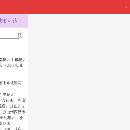
城市可达
南花店
山东花店
店
河北花店
其
眉山东坡区花
巴中花店
宁县花店
、
凉山
花店
、
凉山州宁
、
凉山州西昌市
全县花店
、
雅
安花店
州万源市花店
、