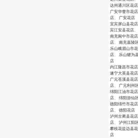
达州通川区花店
广安华蓥市花店
店
、
广安花店
宜宾屏山县花店
宾江安县花店
南充阆中市花店
店
、
南充嘉陵
乐山峨眉山市花
店
、
乐山犍为
店
内江隆昌市花店
遂宁大英县花店
广元苍溪县花店
店
、
广元利州
绵阳江油市花店
店
、
绵阳游仙
德阳绵竹市花店
店
、
德阳花店
泸州古蔺县花店
店
、
泸州江阳
攀枝花盐边县花
店