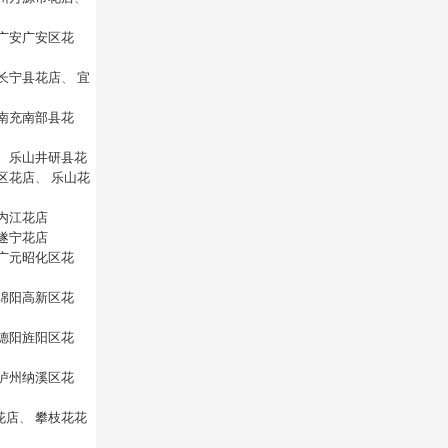
广安广安区花
长宁县花店
、
宜
南充南部县花
、
乐山井研县花
区花店
、
乐山花
内江花店
遂宁花店
广元昭化区花
绵阳高新区花
德阳旌阳区花
泸州纳溪区花
花店
、
攀枝花花