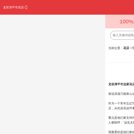
龙岩漳平市花店-
100
当前位置：
花店
>
龙岩漳平市这家花店
谁说浪漫只能靠心
作为一个常年忘记
店，从此送花这件
重点是他们家支持
人都惊呼：“这也太
我最爱的是他们家