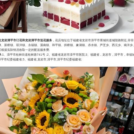
注龙岩漳平市订花和龙岩漳平市送花服务
，花店地址位于福建省龙岩市漳平市菁城街道城隍路附近,菲
林、新桥镇、双洋镇、永福镇、溪南镇、和平镇、拱桥镇、象湖镇、赤水镇、芦芝乡、西元乡、南洋乡
区根据实际情况收取一定的配送服务费.
单
:1、漳平市桂林街道桂林路741号 ;2、福建省龙岩市漳平市医院;3、福建省，龙岩市，漳平市，幸福城2
漳平市纪委福建省;5、福建省,龙岩市,漳平市,漳平市纪委福建省;