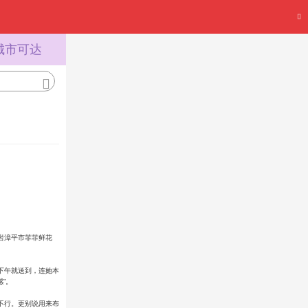
城市可达
岩漳平市菲菲鲜花
下午就送到，连她本
”。
不行。更别说用来布