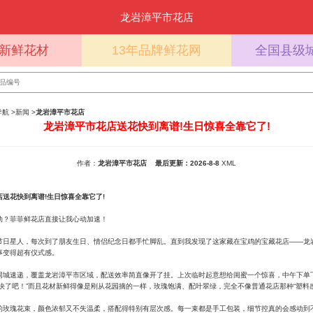
龙岩漳平市花店
%新鲜花材
13年品牌鲜花网
全国县级
导航
>
新闻
>
龙岩漳平市花店
龙岩漳平市花店送花快到离谱!生日惊喜全靠它了!
作者：
龙岩漳平市花店
最后更新：2026-8-8
XML
送花快到离谱!生日惊喜全靠它了!
动？菲菲鲜花店直接让我心动加速！
节日星人，每次到了朋友生日、情侣纪念日都手忙脚乱。直到我发现了这家藏在宝鸡的宝藏花店——龙
事变得超有仪式感。
同城速递，覆盖龙岩漳平市区域，配送效率简直像开了挂。上次临时起意想给闺蜜一个惊喜，中午下单
快了吧！”而且花材新鲜得像是刚从花园摘的一样，玫瑰饱满、配叶翠绿，完全不像普通花店那种“塑料感
的玫瑰花束，颜色浓郁又不失温柔，搭配得特别有层次感。每一束都是手工包装，细节控真的会感动到