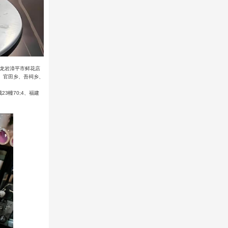
菲龙岩漳平市鲜花店
、官田乡、吾祠乡、
3幢70;4、福建