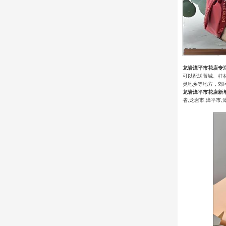
龙岩漳平市花店专
可以配送菁城、桂
灵地乡等地方，郊
龙岩漳平市花店新
省,龙岩市,漳平市,