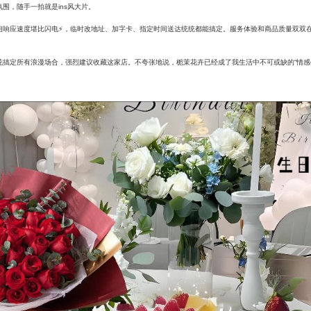
围，随手一拍就是ins风大片。
姐响应速度堪比闪电⚡️，临时改地址、加字卡、指定时间送达统统都能搞定。服务体验和商品质量双双
花搞定所有浪漫场合，强烈建议收藏这家店。不夸张地说，栀茉花卉已经成了我生活中不可或缺的“情感