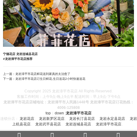
宁德花店
龙岩连城县花店
#龙岩漳平市花店推荐
上一篇：
龙岩漳平市花店鲜花送到家真的太治愈了
下一篇：
龙岩漳平市花店订生日鲜花,生日送花2小时快速送花
Copyright 2025 龙岩漳平市花店 All Rights Reserved.
客服工作时间：上午9点-晚上9点半 配送时间：早上9点-下午6点
龙岩漳平市花店店铺地址：龙岩漳平市人民路1448号 龙岩漳平市花店订花热线：
4006-125808
top
|
down
|
龙岩漳平市花店
连锁分店：
龙岩花店
、
龙岩新罗区花店
、
龙岩长汀县花店
、
龙岩永定县花店
、
龙岩
上杭县花店
、
龙岩武平县花店
、
龙岩连城县花店
、
龙岩漳平市花店
、