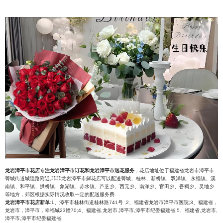
龙岩漳平市花店专注龙岩漳平市订花和龙岩漳平市送花服务
，花店地址位于福建省龙岩市漳平市
菁城街道城隍路附近,菲菲龙岩漳平市鲜花店可以配送菁城、桂林、新桥镇、双洋镇、永福镇、溪
南镇、和平镇、拱桥镇、象湖镇、赤水镇、芦芝乡、西元乡、南洋乡、官田乡、吾祠乡、灵地乡
等地方，郊区根据实际情况收取一定的配送服务费.
龙岩漳平市花店新单
:1、漳平市桂林街道桂林路741号 ;2、福建省龙岩市漳平市医院;3、福建省，
龙岩市，漳平市，幸福城23幢70;4、福建省,龙岩市,漳平市,漳平市纪委福建省;5、福建省,龙岩市,
漳平市,漳平市纪委福建省;