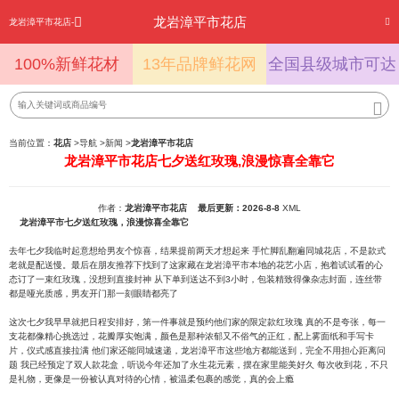
龙岩漳平市花店
龙岩漳平市花店-
100%新鲜花材
13年品牌鲜花网
全国县级城市可达
当前位置：
花店
>
导航
>
新闻
>
龙岩漳平市花店
龙岩漳平市花店七夕送红玫瑰,浪漫惊喜全靠它
作者：
龙岩漳平市花店
最后更新：2026-8-8
XML
龙岩漳平市七夕送红玫瑰，浪漫惊喜全靠它
去年七夕我临时起意想给男友个惊喜，结果提前两天才想起来 手忙脚乱翻遍同城花店，不是款式
老就是配送慢。最后在朋友推荐下找到了这家藏在龙岩漳平市本地的花艺小店，抱着试试看的心
态订了一束红玫瑰，没想到直接封神 从下单到送达不到3小时，包装精致得像杂志封面，连丝带
都是哑光质感，男友开门那一刻眼睛都亮了
这次七夕我早早就把日程安排好，第一件事就是预约他们家的限定款红玫瑰 真的不是夸张，每一
支花都像精心挑选过，花瓣厚实饱满，颜色是那种浓郁又不俗气的正红，配上雾面纸和手写卡
片，仪式感直接拉满 他们家还能同城速递，龙岩漳平市这些地方都能送到，完全不用担心距离问
题 我已经预定了双人款花盒，听说今年还加了永生花元素，摆在家里能美好久 每次收到花，不只
是礼物，更像是一份被认真对待的心情，被温柔包裹的感觉，真的会上瘾